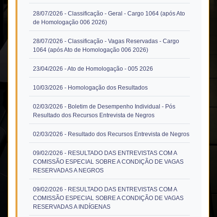
28/07/2026
- Classificação - Geral - Cargo 1064 (após Ato
(abre em nova janela)
de Homologação 006 2026)
28/07/2026
- Classificação - Vagas Reservadas - Cargo
(abre em nova jan
1064 (após Ato de Homologação 006 2026)
(abre em nova ja
23/04/2026
- Ato de Homologação - 005 2026
(abre em nova jan
10/03/2026
- Homologação dos Resultados
02/03/2026
- Boletim de Desempenho Individual - Pós
(abre em nova j
Resultado dos Recursos Entrevista de Negros
(abre e
02/03/2026
- Resultado dos Recursos Entrevista de Negros
09/02/2026
- RESULTADO DAS ENTREVISTAS COM A
COMISSÃO ESPECIAL SOBRE A CONDIÇÃO DE VAGAS
(abre em nova janela)
RESERVADAS A NEGROS
09/02/2026
- RESULTADO DAS ENTREVISTAS COM A
COMISSÃO ESPECIAL SOBRE A CONDIÇÃO DE VAGAS
(abre em nova janela)
RESERVADAS A INDÍGENAS